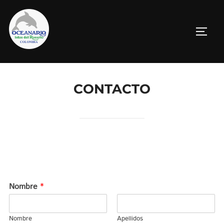
Saltar
al
ALTE
contenido
CONTACTO
Nombre
*
Nombre
Apellidos